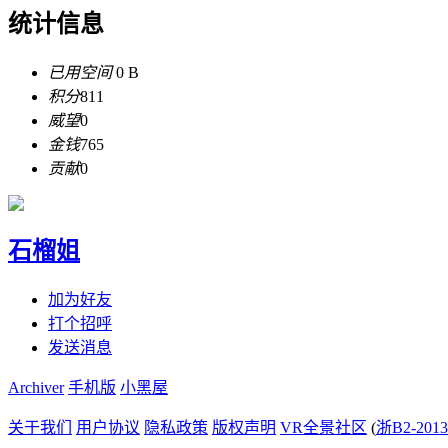
统计信息
已用空间
0 B
积分
811
威望
0
金钱
765
贡献
0
石榴姐
加为好友
打个招呼
发送消息
Archiver
手机版
小黑屋
关于我们
用户协议
隐私政策
版权声明
VR全景社区
(
浙B2-2013