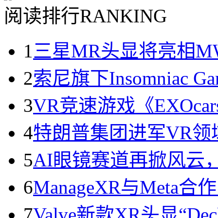
阅读排行
RANKING
1
三星MR头显将亮相MWC2
2
索尼旗下Insomniac 
3
VR竞速游戏《EXOc
4
特朗普集团进军VR领
5
AI眼镜赛道再掀风云
6
ManageXR与Met
7
Valve新款XR头显“D