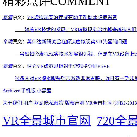
精彩点评
COMMENT
夏清
原文：
VR虚拟现实治疗或有助于帮助焦虑症患者
随着VR技术的发展，VR虚拟现实治疗越来越被人们
冬瑞
原文：
英伟达新研究旨在解决虚拟现实VR头盔的问题
虽然如今虚拟现实技术发展很迅猛，但是在VR设备上
夏清
原文：
独立VR虚拟眼镜射击游戏将登陆PSVR
很多人对VR虚拟眼镜射击游戏非常青睐，近日有一款非
Archiver
手机版
小黑屋
关于我们
用户协议
隐私政策
版权声明
VR全景社区
(
浙B2-2013
VR全景城市官网
720全