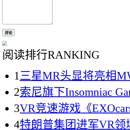
评论
阅读排行
RANKING
1
三星MR头显将亮相MWC2
2
索尼旗下Insomniac 
3
VR竞速游戏《EXOc
4
特朗普集团进军VR领