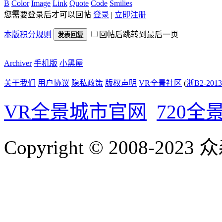
B
Color
Image
Link
Quote
Code
Smilies
您需要登录后才可以回帖
登录
|
立即注册
本版积分规则
回帖后跳转到最后一页
发表回复
Archiver
手机版
小黑屋
关于我们
用户协议
隐私政策
版权声明
VR全景社区
(
浙B2-2013
VR全景城市官网
720全
Copyright © 2008-20