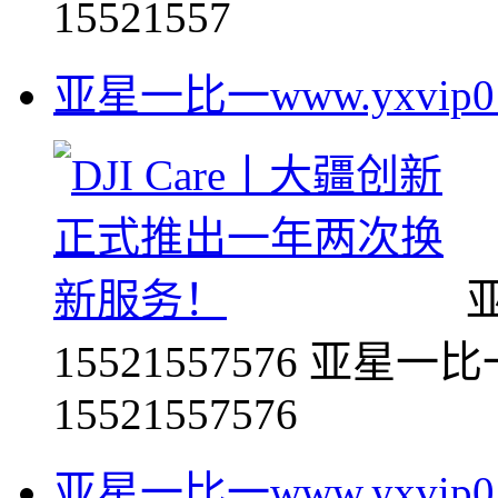
15521557
亚星一比一www.yxvip016
亚
15521557576 亚星一比一
15521557576
亚星一比一www.yxvip017