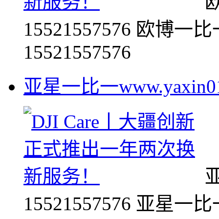
欧
15521557576 欧博一比一
15521557576
亚星一比一www.yaxin016
亚
15521557576 亚星一比一