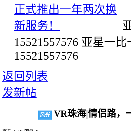
亚
15521557576 亚星一比一
15521557576
返回列表
发新帖
VR珠海|情侣路
风光