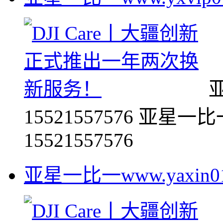
亚
15521557576 亚星一比一
15521557576
亚星一比一www.yaxin014