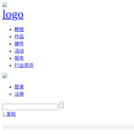
教程
作品
硬件
活动
服务
行业资讯
登录
注册
+ 发帖